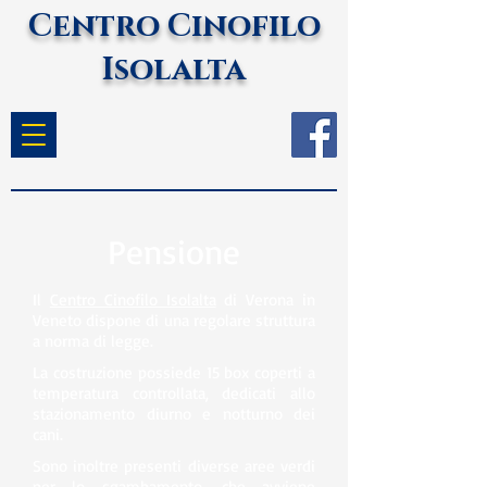
Centro Cinofilo
Isolalta
Pensione
Il
Centro Cinofilo Isolalta
di Verona in
Veneto dispone di una regolare struttura
a norma di legge.
La costruzione possiede 15 box coperti a
temperatura controllata, dedicati allo
stazionamento diurno e notturno dei
cani.
Sono inoltre presenti diverse aree verdi
per lo sgambamento, che avviene